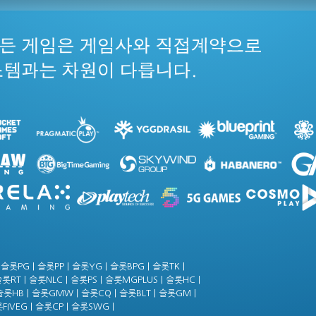
슬롯PG | 슬롯PP | 슬롯YG | 슬롯BPG | 슬롯TK |
롯RT | 슬롯NLC | 슬롯PS | 슬롯MGPLUS | 슬롯HC |
슬롯HB | 슬롯GMW | 슬롯CQ | 슬롯BLT | 슬롯GM |
FIVEG | 슬롯CP | 슬롯SWG |