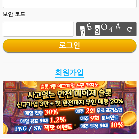
보안 코드
로그인
회원가입