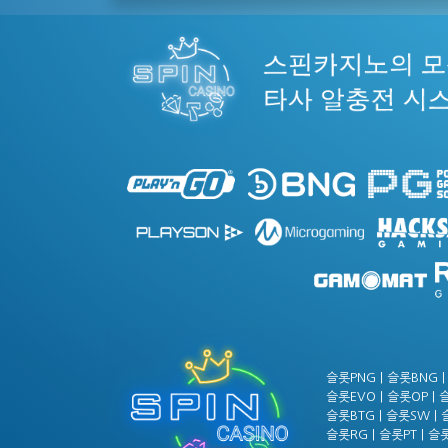
슬롯PNG | 슬롯BNG | 
슬롯EVO | 슬롯OP | 슬
슬롯BTG | 슬롯SW | 
슬롯RG | 슬롯PT | 슬롯