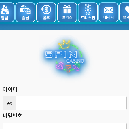
아이디
es
비밀번호