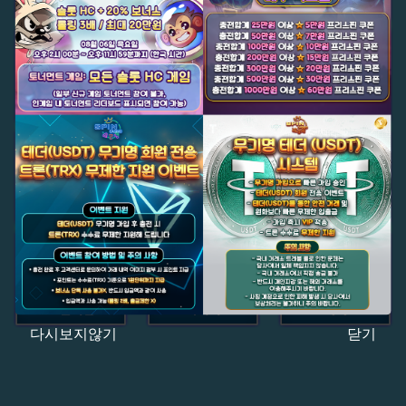
다시보지않기
닫기