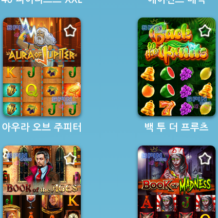
아우라 오브 주피터
백 투 더 프루츠