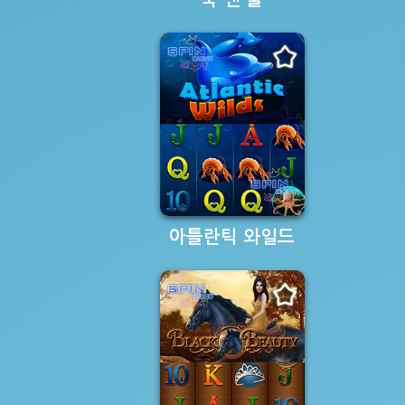
아틀란틱 와일드