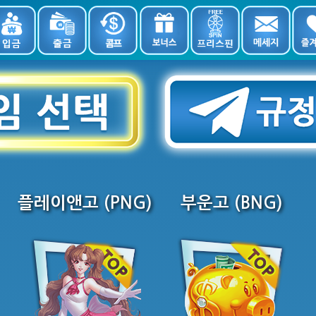
플레이앤고 (PNG)
부운고 (BNG)