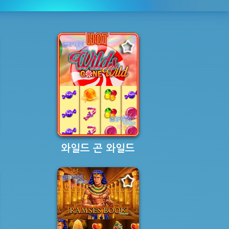
와일드 곤 와일드