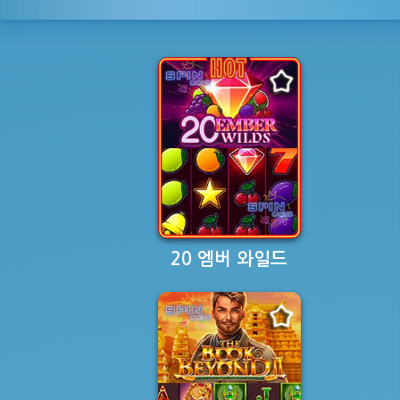
20 엠버 와일드