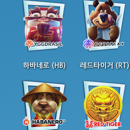
하바네로 (HB)
레드타이거 (RT)