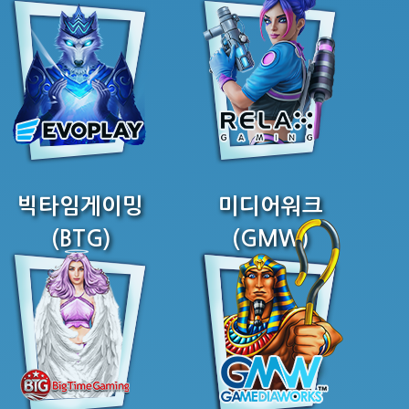
빅타임게이밍
미디어워크
(BTG)
(GMW)